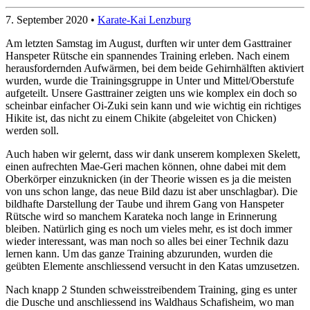
7. September 2020
•
Karate-Kai Lenzburg
Am letzten Samstag im August, durften wir unter dem Gasttrainer
Hanspeter Rütsche ein spannendes Training erleben. Nach einem
herausfordernden Aufwärmen, bei dem beide Gehirnhälften aktiviert
wurden, wurde die Trainingsgruppe in Unter und Mittel/Oberstufe
aufgeteilt. Unsere Gasttrainer zeigten uns wie komplex ein doch so
scheinbar einfacher Oi-Zuki sein kann und wie wichtig ein richtiges
Hikite ist, das nicht zu einem Chikite (abgeleitet von Chicken)
werden soll.
Auch haben wir gelernt, dass wir dank unserem komplexen Skelett,
einen aufrechten Mae-Geri machen können, ohne dabei mit dem
Oberkörper einzuknicken (in der Theorie wissen es ja die meisten
von uns schon lange, das neue Bild dazu ist aber unschlagbar). Die
bildhafte Darstellung der Taube und ihrem Gang von Hanspeter
Rütsche wird so manchem Karateka noch lange in Erinnerung
bleiben. Natürlich ging es noch um vieles mehr, es ist doch immer
wieder interessant, was man noch so alles bei einer Technik dazu
lernen kann. Um das ganze Training abzurunden, wurden die
geübten Elemente anschliessend versucht in den Katas umzusetzen.
Nach knapp 2 Stunden schweisstreibendem Training, ging es unter
die Dusche und anschliessend ins Waldhaus Schafisheim, wo man