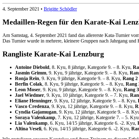
4. September 2021
•
Brigitte Schödler
Medaillen-Regen für den Karate-Kai Len
Am Samstag, 4. September 2021 fand das allererste Kata-Turnier vom
Das Turnier wurde in mehrere, kleinere Gruppen nach Jahrgang und Ky
Rangliste Karate-Kai Lenzburg
Antoine Diebold
, 8. Kyu, 8 jährige, Kategorie 9. – 8. Kyu,
Ra
Jasmin Grimm
, 9. Kyu, 9 jährige, Kategorie 9. – 8. Kyu,
Ran
Ronja Rein
, 9. Kyu, 9 jährige, Kategorie 9. – 8. Kyu,
Rang 2
Berfin Colak
, 8. Kyu, 9 jährige, Kategorie 9. – 8. Kyu,
Rang 
Leon Moser
, 9. Kyu, 9 jährige, Kategorie 9. – 8. Kyu,
Rang 3
Jael Wiedmer
, 9. Kyu, 10 jährige, Kategorie 9. – 7. Kyu,
Ran
Eliane Henninger
, 9. Kyu, 12 jährige, Kategorie 9. – 8. Kyu,
Vasco Credenza
, 9. Kyu, 12 jährige, Kategorie 9. – 8. Kyu,
R
Cyndia Gajamugan
, 9. Kyu, 12 jährige, Kategorie 9. – 8. Ky
Soraya Valenkamp
, 7. Kyu, 12 jährige, Kategorie 7. – 5. Ky
Lia Valenkamp
, 6. Kyu, 14/15 jährige, Kategorie 6. -2. Kyu,
Altina Veseli
, 6. Kyu, 14/15 jährige, Kategorie 6. -2. Kyu,
Ran