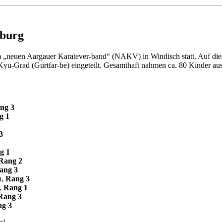
zburg
 „neuen Aargauer Karatever-band“ (NAKV) in Windisch statt. Auf dies
u-Grad (Gurtfar-be) eingeteilt. Gesamthaft nahmen ca. 80 Kinder aus 
ng 3
g 1
3
g 1
Rang 2
ang 3
u,
Rang 3
u,
Rang 1
Rang 3
g 3