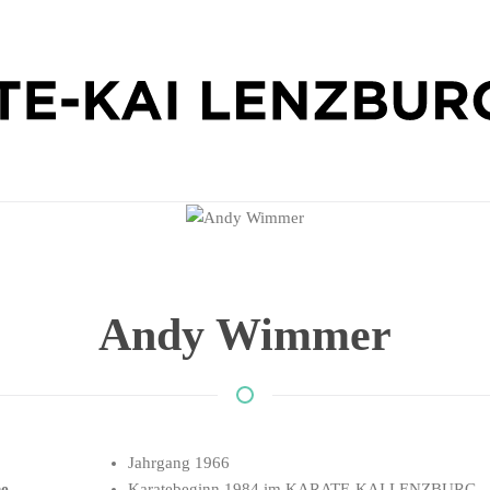
Andy Wimmer
Jahrgang 1966
ne
Karatebeginn 1984 im KARATE-KAI LENZBURG