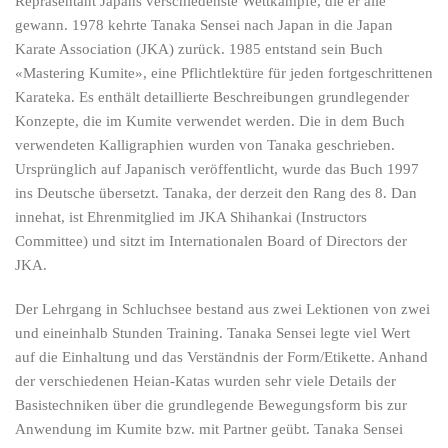
Repräsentant Japans verschiedenste Wettkämpfe, die er alle
gewann. 1978 kehrte Tanaka Sensei nach Japan in die Japan
Karate Association (JKA) zurück. 1985 entstand sein Buch
«Mastering Kumite», eine Pflichtlektüre für jeden fortgeschrittenen
Karateka. Es enthält detaillierte Beschreibungen grundlegender
Konzepte, die im Kumite verwendet werden. Die in dem Buch
verwendeten Kalligraphien wurden von Tanaka geschrieben.
Ursprünglich auf Japanisch veröffentlicht, wurde das Buch 1997
ins Deutsche übersetzt. Tanaka, der derzeit den Rang des 8. Dan
innehat, ist Ehrenmitglied im JKA Shihankai (Instructors
Committee) und sitzt im Internationalen Board of Directors der
JKA.
Der Lehrgang in Schluchsee bestand aus zwei Lektionen von zwei
und eineinhalb Stunden Training. Tanaka Sensei legte viel Wert
auf die Einhaltung und das Verständnis der Form/Etikette. Anhand
der verschiedenen Heian-Katas wurden sehr viele Details der
Basistechniken über die grundlegende Bewegungsform bis zur
Anwendung im Kumite bzw. mit Partner geübt. Tanaka Sensei